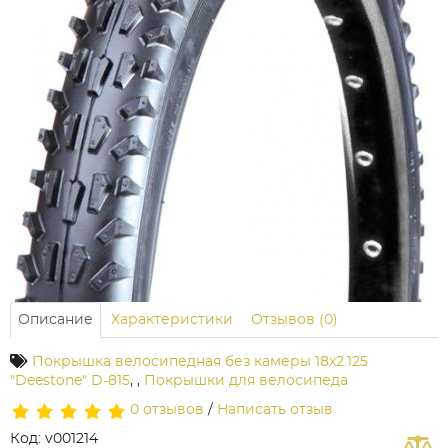
Описание
Характеристики
Отзывов (0)
Покрышка велосипедная без камеры 18x2.125
"Deestone" D-815
,
,
Покрышки для велосипеда
0 отзывов
/
Написать отзыв
Код: v001214