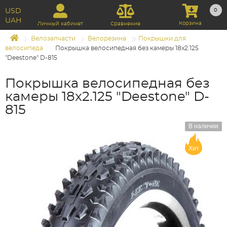
USD
0
UAH
Корзина
Личный кабинет
Сравнение
Велозапчасти
Велорезина
Покрышки для
велосипеда
Покрышка велосипедная без камеры 18x2.125
"Deestone" D-815
Покрышка велосипедная без
камеры 18x2.125 "Deestone" D-
815
В наличии
Хит