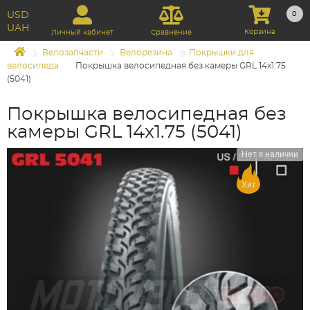
USD
0
UAH
Корзина
Личный кабинет
Сравнение
Велозапчасти
Велорезина
Покрышки для
велосипеда
Покрышка велосипедная без камеры GRL 14x1.75
(5041)
Покрышка велосипедная без
камеры GRL 14x1.75 (5041)
Нет в наличии
Хит