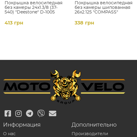
Покрышка велосипедная
Покрышка велосипедная
без камеры 24x1.3/8 (37-
без камеры шипованная
540) "Deestone" D-1005
26х2.125 "COMPASS"
(P1084) WANDA
413 грн
338 грн
Информация
Дополнительно
О нас
Производители