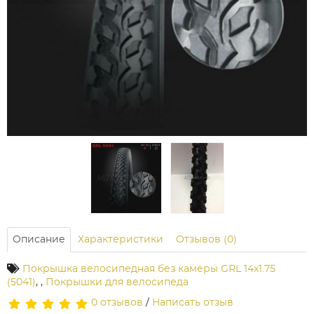
Описание
Характеристики
Отзывов (0)
Покрышка велосипедная без камеры GRL 14x1.75
(5041)
,
,
Покрышки для велосипеда
0 отзывов
/
Написать отзыв