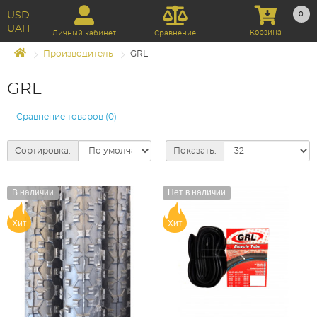
USD
0
UAH
Корзина
Личный кабинет
Сравнение
Производитель
GRL
GRL
Сравнение товаров (0)
Сортировка:
Показать:
В наличии
Нет в наличии
Хит
Хит