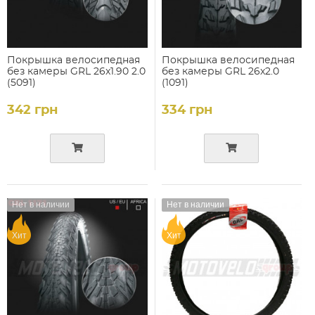
Покрышка велосипедная
Покрышка велосипедная
без камеры GRL 26x1.90 2.0
без камеры GRL 26x2.0
(5091)
(1091)
342 грн
334 грн
Нет в наличии
Нет в наличии
Хит
Хит