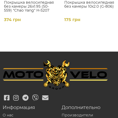
Покрышка велосипедная
Покрышка велосипедная
без камеры 26x1.95 (50-
без камеры 10x2.0 (G-806)
559) "Chao Yang" H-5207
374 грн
175 грн
Информация
Дополнительно
О нас
Производители