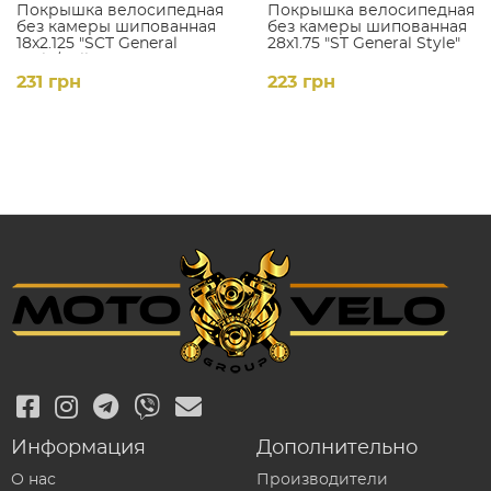
Покрышка велосипедная
Покрышка велосипедная
без камеры шипованная
без камеры шипованная
18x2.125 "SCT General
28x1.75 "ST General Style"
Style/Rallex"
231 грн
223 грн
Информация
Дополнительно
О нас
Производители