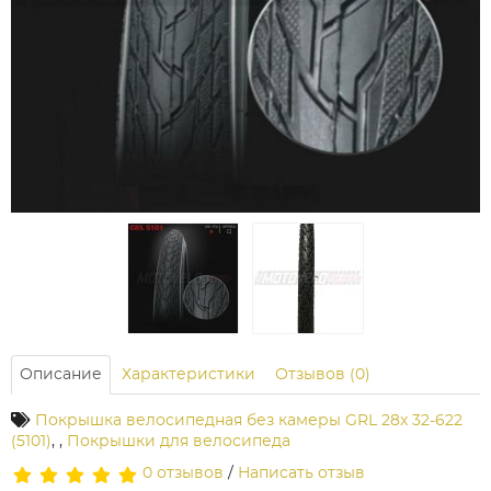
Описание
Характеристики
Отзывов (0)
Покрышка велосипедная без камеры GRL 28x 32-622
(5101)
,
,
Покрышки для велосипеда
0 отзывов
/
Написать отзыв