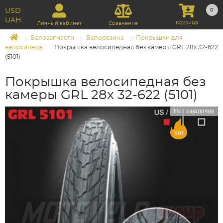
USD
0
UAH
Корзина
Личный кабинет
Сравнение
Велозапчасти
Велорезина
Покрышки для
велосипеда
Покрышка велосипедная без камеры GRL 28x 32-622
(5101)
Покрышка велосипедная без
камеры GRL 28x 32-622 (5101)
Нет в наличии
Хит