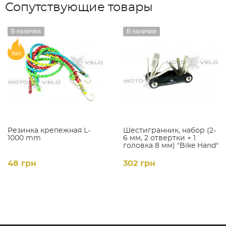
Сопутствующие товары
В наличии
В наличии
Хит
Резинка крепежная L-
Шестигранник, набор (2-
1000 mm
6 мм, 2 отвертки + 1
головка 8 мм) "Bike Hand"
Taiwan (mod:YC-286B)
цвет: черный
48 грн
302 грн