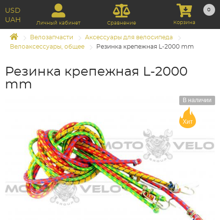
USD
0
UAH
Корзина
Личный кабинет
Сравнение
Велозапчасти
Аксессуары для велосипеда
Велоаксессуары, общее
Резинка крепежная L-2000 mm
Резинка крепежная L-2000
mm
В наличии
Хит