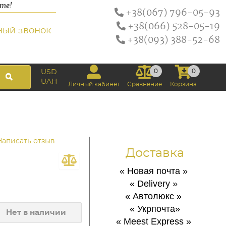
ате!
+38(067) 796-05-93
+38(066) 528-05-19
ный звонок
+38(093) 388-52-68
0
0
USD
UAH
Личный кабинет
Сравнение
Корзина
Написать отзыв
Доставка
« Новая почта
»
« Delivery
»
« Автолюкс
»
« Укрпочта
»
Нет в наличии
« Meest Express
»