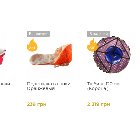
В наличии
В наличии
Хит
Хит
санки
Подстилка в санки
Тюбинг 120 см
Оранжевый
(Корона )
239 грн
2 319 грн