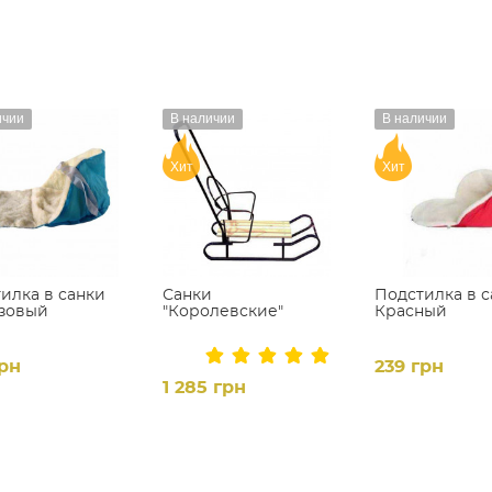
ичии
В наличии
В наличии
Хит
Хит
илка в санки
Санки
Подстилка в 
зовый
"Королевские"
Красный
грн
239 грн
1 285 грн