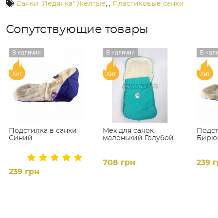
Санки "Ледянка" Желтые
,
,
Пластиковые санки
Сопутствующие товары
В наличии
В наличии
В нал
Хит
Хит
Хит
Подстилка в санки
Мех для санок
Подст
Синий
маленький Голубой
Бирю
708 грн
239 
239 грн