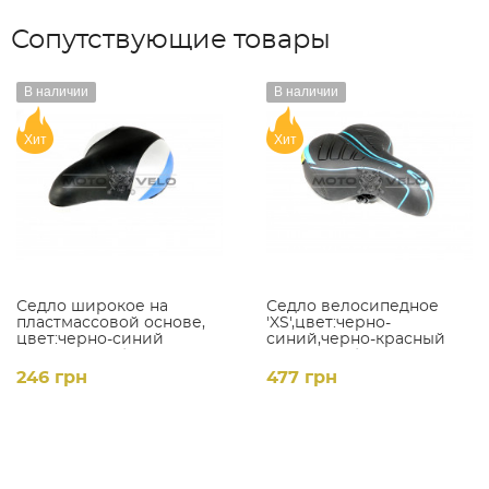
Сопутствующие товары
В наличии
В наличии
Хит
Хит
Седло широкое на
Седло велосипедное
пластмассовой основе,
'XS',цвет:черно-
цвет:черно-синий
синий,черно-красный
(mod:SD-7016)
(mod:SA-38)
246 грн
477 грн