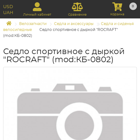
USD
0
UAH
Корзина
Личный кабинет
Сравнение
Велозапчасти
Седла и аксессуары
Седла и сиденья
велосипедные
Седло спортивное с дыркой "ROCRAFT"
(mod:КБ-0802)
Седло спортивное с дыркой
"ROCRAFT" (mod:КБ-0802)