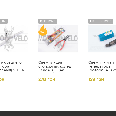
ичии
В наличии
Нет в наличии
Хит
ик заднего
Съемник для
Съемник магн
тора
стопорных колец
генератора
ления) YITON
KOMATCU (на
(ротора) 4T G
разжим)
125/150 KOMA
рн
278 грн
159 грн