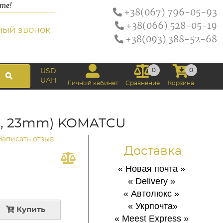
ате!
+38(067) 796-05-93
+38(066) 528-05-19
ный звонок
+38(093) 388-52-68
0
0
USD
UAH
Личный кабинет
Сравнение
Корзина
 20, 23mm) KOMATCU
Написать отзыв
Доставка
« Новая почта
»
« Delivery
»
« Автолюкс
»
« Укрпочта
»
Купить
« Meest Express
»