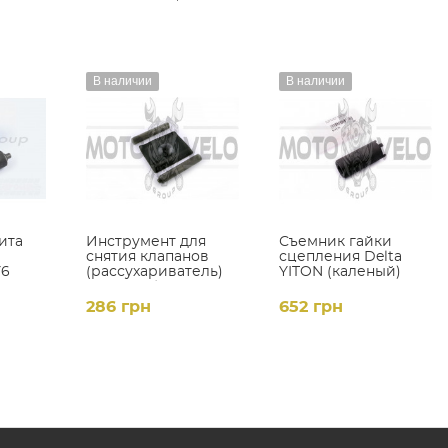
В наличии
В наличии
ита
Инструмент для
Съемник гайки
снятия клапанов
сцепления Delta
Y6
(рассухариватель)
YITON (каленый)
TCU
(каленый) YITON
286 грн
652 грн