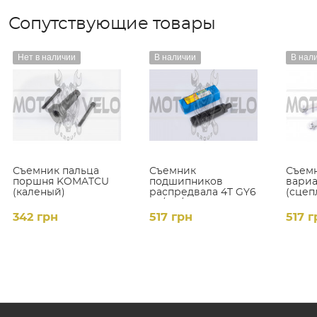
Сопутствующие товары
Нет в наличии
В наличии
В нал
Съемник пальца
Съемник
Съемн
поршня KOMATCU
подшипников
вариа
(каленый)
распредвала 4T GY6
(сцеп
50/125/150 KOMATCU
342 грн
517 грн
517 г