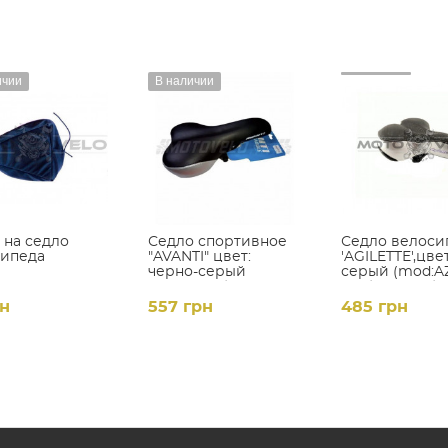
ичии
В наличии
 на седло
Седло спортивное
Седло велоси
сипеда
"AVANTI" цвет:
'AGILETTE',цве
черно-серый
серый (mod:AZ
(mod:6690)
9BF) (Taiwan)
рн
557 грн
485 грн