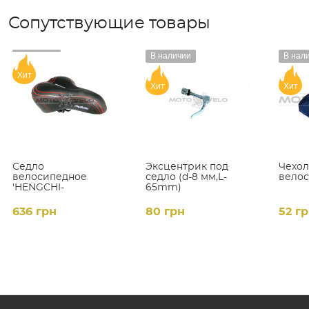
Сопутствующие товары
В наличии
В нал
Хит
Хит
Хит
Седло
Эксцентрик под
Чехол
велосипедное
седло (d-8 мм,L-
вело
'HENGCHI-
65mm)
LIGHT',цвет:черный
(mod:AZ-449)
636 грн
80 грн
52 г
(Taiwan)