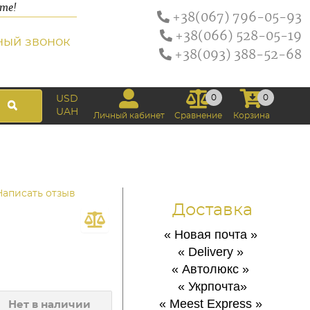
ате!
+38(067) 796-05-93
+38(066) 528-05-19
ный звонок
+38(093) 388-52-68
0
0
USD
UAH
Личный кабинет
Сравнение
Корзина
Написать отзыв
Доставка
« Новая почта
»
« Delivery
»
« Автолюкс
»
« Укрпочта
»
« Meest Express
»
Нет в наличии