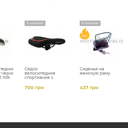
В наличии
В наличии
Хит
педное
Седло
Сиденье на
т:черно-
велосипедное
женскую раму
-109-
спортивное с
гелиевым
наполнителем
700 грн
437 грн
'Benotto', mod:AZ-
397BF-F1