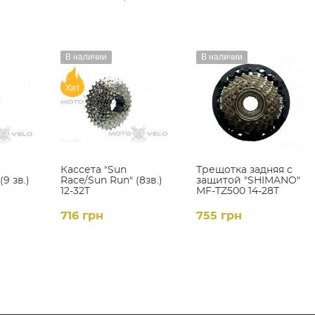
В наличии
В наличии
Хит
Кассета "Sun
Трещотка задняя с
9 зв.)
Race/Sun Run" (8зв.)
защитой "SHIMANO"
12-32T
MF-TZ500 14-28T
(7зв.)
716 грн
755 грн