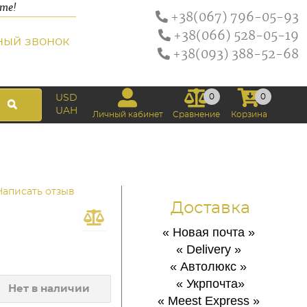
ате!
+38(067) 796-05-93
+38(066) 528-05-19
ный звонок
+38(093) 388-52-68
0
0
USD
UAH
Личный кабинет
Сравнение
Корзина
Написать отзыв
Доставка
« Новая почта
»
« Delivery
»
« Автолюкс
»
« Укрпочта
»
Нет в наличии
« Meest Express
»