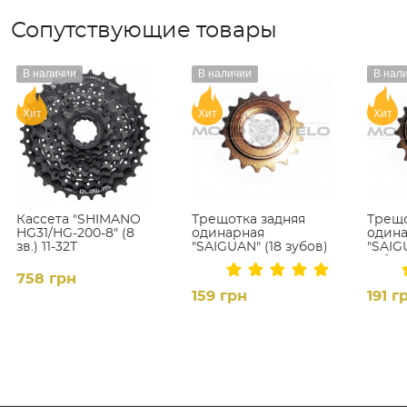
Сопутствующие товары
В наличии
В наличии
В нал
Хит
Хит
Хит
Кассета "SHIMANO
Трещотка задняя
Трещо
HG31/HG-200-8" (8
одинарная
один
зв.) 11-32T
"SAIGUAN" (18 зубов)
"SAIG
зубов
758 грн
159 грн
191 г