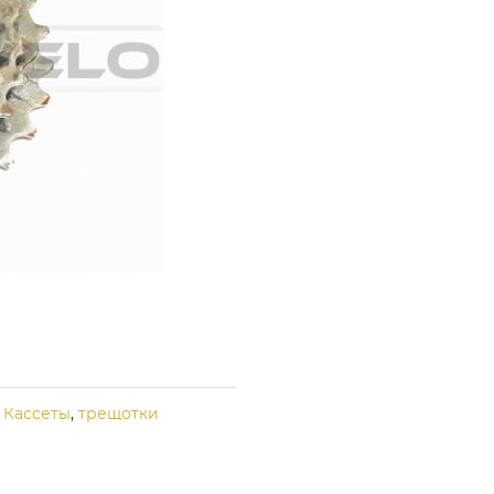
,
Кассеты
,
трещотки