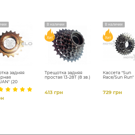
ичии
В наличии
В наличии
Хит
Хит
тка задняя
Трещотка задняя
Кассета "Sun
арная
простая 13-28Т (8 зв.)
Race/Sun Run" (
UAN" (20
)
413 грн
729 грн
рн