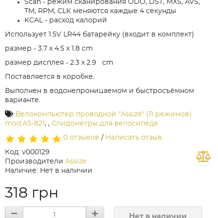
Scan - режим сканирования ODO, DST, MXS, AVS,
TM, RPM, CLK меняются каждые 4 секунды
KCAL - расход калорий
Использует 1.5V LR44 батарейку (входит в комплект)
размер - 3.7 x 4.5 x 1.8 cm
размер дисплея - 2.3 x 2.9 cm
Поставляется в коробке.
Выполнен в водонепроницаемом и быстросъёмном
варианте.
Велокомпьютер проводной "Assize" (11 режимов)
mod:AS-821
,
,
Спидометры для велосипеда
0 отзывов
/
Написать отзыв
Код: v000129
Производители
Assize
Наличие: Нет в наличии
318 грн
Нет в наличии